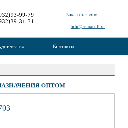
932)93-99-79
Заказать звонок
932)39-31-31
info@remacoll.ru
удничество
Контакты
НАЗНАЧЕНИЯ ОПТОМ
703
щая способность в основание
ной липкости после высыхания