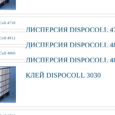
прочная, п
ДИСПЕРСИЯ DISPOCOLL 4
хорошая проникаю
ДИСПЕРСИЯ DISPOСOLL 4
отсутствие остаточ
прочная, п
высокая 
ДИСПЕРСИЯ DISPOСOLL 4
прочный, э
допустим
высокая 
КЛЕЙ DISPOCOLL 3030
прочный, э
допустим
хорошая адгезия
прочны
допустим