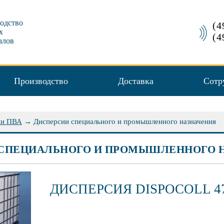
одство
(4
х
(4
алов
Производство
Доставка
Сотр
ии ПВА
→
Дисперсии специального и промышленного назначения
СПЕЦИАЛЬНОГО И ПРОМЫШЛЕННОГО 
ДИСПЕРСИЯ DISPOCOLL 4
хорошая проникаю
отсутствие остаточ